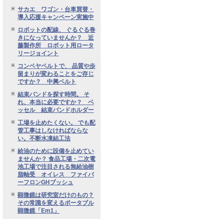
サカエ ワゴン・台車買替・
導入応援キャンペーン実施中
ロボットの配線、 ぐるぐる巻
きになっていませんか？ 近
藤製作所 ロボット用ロータ
リージョイント
コンベヤベルトで、 品質や歩
留まりが変わることをご存じ
ですか？ 中興ベルト
結束バンドを探す時間。 そ
れ、本当に必要ですか？ ベ
ッセル 結束バンドホルダー
工場を止めたくない。 でも配
管工事はしなければならな
い。不断水凍結工法
給油のために設備を止めてい
ませんか？ 食品工場・二次電
池工場で注目される無給油樹
脂軸受 オイレス ファイバ
ーフロンGHブッシュ
顕微鏡は研究室だけのもの？
その常識を変えるポータブル
顕微鏡「Em1」