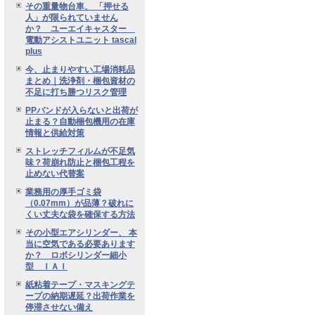
その重量物台車、 「押せる
人」が限られていません
か？ ユーエイキャスター
電動アシストユニット tascal
plus
今、止まりやすい工場消耗品
まとめ｜洗浄剤・梱包資材の
不足に打ち勝つリスク管理
PPバンドが入らないと出荷が
止まる？自動梱包機用の在庫
情報と供給対策
ストレッチフィルムが不足気
味？荷崩れ防止と梱包工程を
止めない代替案
業務用の厚手ゴミ袋
（0.07mm）が品薄？破れに
くい丈夫な袋を確保する方法
その小型エアシリンダー、 本
当に空気である必要あります
か？ ロボシリンダー細小
型 ＩＡＩ
紙粘着テープ・マスキングテ
ープの納期遅延？出荷作業を
停滞させない備え