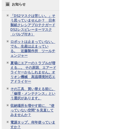
お知らせ
「DS2マスクは苦しい。」そ
う思っていませんか？ 日本
製紙クレシアプロテクガード
DS2レスピレーターマスク
（バルブ付き）
ロボットは止まっていない。
でも、生産は止まってい
る。 近藤製作所 ツールチ
ェンジャー
夏場にエアーのトラブルが増
える…。 その原因、エアード
ライヤーかもしれません。オ
リオン機械 高温環境対応エ
アドライヤー
その工具、買い替える前に。
「修理・メンテナンス」とい
う選択があります。
収納場所を増やす前に、 "使
っていない空間"を見直して
みませんか？
電源タップ、何年使っていま
すか？