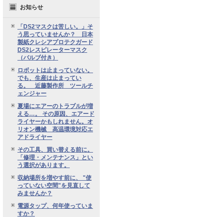
お知らせ
「DS2マスクは苦しい。」そ
う思っていませんか？ 日本
製紙クレシアプロテクガード
DS2レスピレーターマスク
（バルブ付き）
ロボットは止まっていない。
でも、生産は止まってい
る。 近藤製作所 ツールチ
ェンジャー
夏場にエアーのトラブルが増
える…。 その原因、エアード
ライヤーかもしれません。オ
リオン機械 高温環境対応エ
アドライヤー
その工具、買い替える前に。
「修理・メンテナンス」とい
う選択があります。
収納場所を増やす前に、 "使
っていない空間"を見直して
みませんか？
電源タップ、何年使っていま
すか？