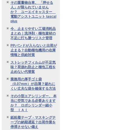
その重量物台車、 「押せる
人」が限られていません
か？ ユーエイキャスター
電動アシストユニット tascal
plus
今、止まりやすい工場消耗品
まとめ｜洗浄剤・梱包資材の
不足に打ち勝つリスク管理
PPバンドが入らないと出荷が
止まる？自動梱包機用の在庫
情報と供給対策
ストレッチフィルムが不足気
味？荷崩れ防止と梱包工程を
止めない代替案
業務用の厚手ゴミ袋
（0.07mm）が品薄？破れに
くい丈夫な袋を確保する方法
その小型エアシリンダー、 本
当に空気である必要あります
か？ ロボシリンダー細小
型 ＩＡＩ
紙粘着テープ・マスキングテ
ープの納期遅延？出荷作業を
停滞させない備え