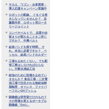
サカエ ワゴン・台車買替・
導入応援キャンペーン実施中
ロボットの配線、 ぐるぐる巻
きになっていませんか？ 近
藤製作所 ロボット用ロータ
リージョイント
コンベヤベルトで、 品質や歩
留まりが変わることをご存じ
ですか？ 中興ベルト
結束バンドを探す時間。 そ
れ、本当に必要ですか？ ベ
ッセル 結束バンドホルダー
工場を止めたくない。 でも配
管工事はしなければならな
い。不断水凍結工法
給油のために設備を止めてい
ませんか？ 食品工場・二次電
池工場で注目される無給油樹
脂軸受 オイレス ファイバ
ーフロンGHブッシュ
顕微鏡は研究室だけのもの？
その常識を変えるポータブル
顕微鏡「Em1」