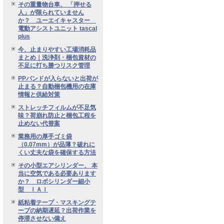
その重量物台車、 「押せる
人」が限られていません
か？ ユーエイキャスター
電動アシストユニット tascal
plus
今、止まりやすい工場消耗品
まとめ｜洗浄剤・梱包資材の
不足に打ち勝つリスク管理
PPバンドが入らないと出荷が
止まる？自動梱包機用の在庫
情報と供給対策
ストレッチフィルムが不足気
味？荷崩れ防止と梱包工程を
止めない代替案
業務用の厚手ゴミ袋
（0.07mm）が品薄？破れに
くい丈夫な袋を確保する方法
その小型エアシリンダー、 本
当に空気である必要あります
か？ ロボシリンダー細小
型 ＩＡＩ
紙粘着テープ・マスキングテ
ープの納期遅延？出荷作業を
停滞させない備え