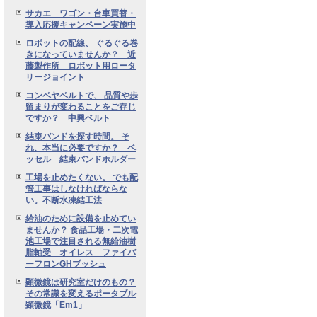
サカエ ワゴン・台車買替・
導入応援キャンペーン実施中
ロボットの配線、 ぐるぐる巻
きになっていませんか？ 近
藤製作所 ロボット用ロータ
リージョイント
コンベヤベルトで、 品質や歩
留まりが変わることをご存じ
ですか？ 中興ベルト
結束バンドを探す時間。 そ
れ、本当に必要ですか？ ベ
ッセル 結束バンドホルダー
工場を止めたくない。 でも配
管工事はしなければならな
い。不断水凍結工法
給油のために設備を止めてい
ませんか？ 食品工場・二次電
池工場で注目される無給油樹
脂軸受 オイレス ファイバ
ーフロンGHブッシュ
顕微鏡は研究室だけのもの？
その常識を変えるポータブル
顕微鏡「Em1」