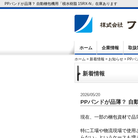
PPバンドが品薄？ 自動梱包機用「積水樹脂 15RX-N」在庫あります
ホーム
企業情報
取扱
ホーム
>
新着情報
>
お知らせ
> PP
新着情報
2026/05/20
PPバンドが品薄？ 自
現在、一部の梱包資材で品
特に工場や物流現場で使用
らない」というケースも増