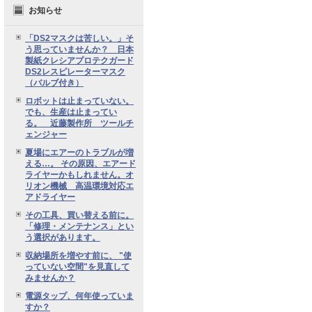
お知らせ
「DS2マスクは苦しい。」そ
う思っていませんか？ 日本
製紙クレシアプロテクガード
DS2レスピレーターマスク
（バルブ付き）
ロボットは止まっていない。
でも、生産は止まってい
る。 近藤製作所 ツールチ
ェンジャー
夏場にエアーのトラブルが増
える…。 その原因、エアード
ライヤーかもしれません。オ
リオン機械 高温環境対応エ
アドライヤー
その工具、買い替える前に。
「修理・メンテナンス」とい
う選択があります。
収納場所を増やす前に、 "使
っていない空間"を見直して
みませんか？
電源タップ、何年使っていま
すか？