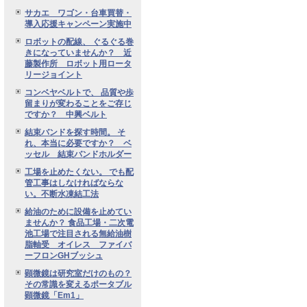
サカエ ワゴン・台車買替・
導入応援キャンペーン実施中
ロボットの配線、 ぐるぐる巻
きになっていませんか？ 近
藤製作所 ロボット用ロータ
リージョイント
コンベヤベルトで、 品質や歩
留まりが変わることをご存じ
ですか？ 中興ベルト
結束バンドを探す時間。 そ
れ、本当に必要ですか？ ベ
ッセル 結束バンドホルダー
工場を止めたくない。 でも配
管工事はしなければならな
い。不断水凍結工法
給油のために設備を止めてい
ませんか？ 食品工場・二次電
池工場で注目される無給油樹
脂軸受 オイレス ファイバ
ーフロンGHブッシュ
顕微鏡は研究室だけのもの？
その常識を変えるポータブル
顕微鏡「Em1」