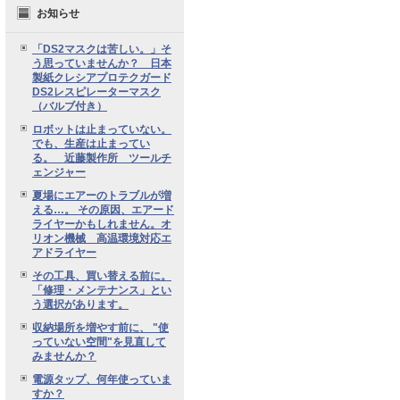
お知らせ
「DS2マスクは苦しい。」そ
う思っていませんか？ 日本
製紙クレシアプロテクガード
DS2レスピレーターマスク
（バルブ付き）
ロボットは止まっていない。
でも、生産は止まってい
る。 近藤製作所 ツールチ
ェンジャー
夏場にエアーのトラブルが増
える…。 その原因、エアード
ライヤーかもしれません。オ
リオン機械 高温環境対応エ
アドライヤー
その工具、買い替える前に。
「修理・メンテナンス」とい
う選択があります。
収納場所を増やす前に、 "使
っていない空間"を見直して
みませんか？
電源タップ、何年使っていま
すか？