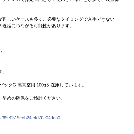
。
が難しいケースも多く、必要なタイミングで入手できない
ス遅延につながる可能性があります。
い」
」
す。
ックG 高真空用 100gを在庫しています。
、早めの確保をご検討ください。
items/69e0319cdb24c4d70e04deb0