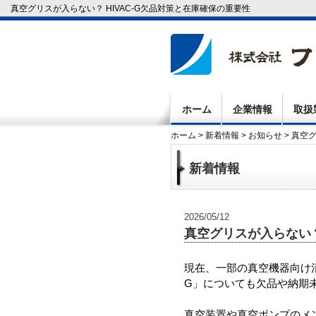
真空グリスが入らない？ HIVAC-G欠品対策と在庫確保の重要性
ホーム
企業情報
取扱
ホーム
>
新着情報
>
お知らせ
> 真空
新着情報
2026/05/12
真空グリスが入らない？
現在、一部の真空機器向け消
G」についても欠品や納期
真空装置や真空ポンプのメ