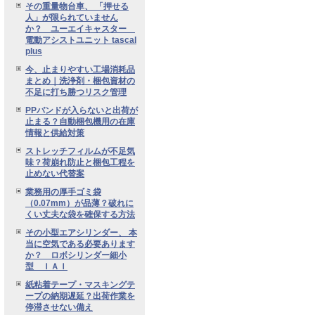
その重量物台車、 「押せる
人」が限られていません
か？ ユーエイキャスター
電動アシストユニット tascal
plus
今、止まりやすい工場消耗品
まとめ｜洗浄剤・梱包資材の
不足に打ち勝つリスク管理
PPバンドが入らないと出荷が
止まる？自動梱包機用の在庫
情報と供給対策
ストレッチフィルムが不足気
味？荷崩れ防止と梱包工程を
止めない代替案
業務用の厚手ゴミ袋
（0.07mm）が品薄？破れに
くい丈夫な袋を確保する方法
その小型エアシリンダー、 本
当に空気である必要あります
か？ ロボシリンダー細小
型 ＩＡＩ
紙粘着テープ・マスキングテ
ープの納期遅延？出荷作業を
停滞させない備え