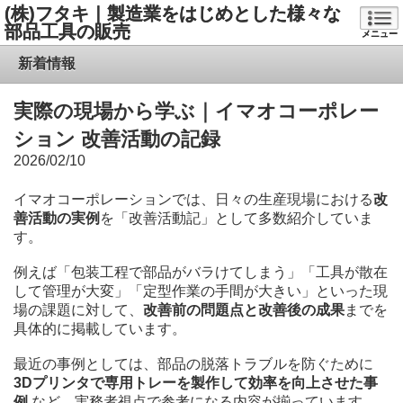
(株)フタキ｜製造業をはじめとした様々な
部品工具の販売
メニュー
新着情報
実際の現場から学ぶ｜イマオコーポレー
ション 改善活動の記録
2026/02/10
イマオコーポレーション
では、日々の生産現場における
改
善活動の実例
を「改善活動記」として多数紹介していま
す。
例えば「包装工程で部品がバラけてしまう」「工具が散在
して管理が大変」「定型作業の手間が大きい」といった現
場の課題に対して、
改善前の問題点と改善後の成果
までを
具体的に掲載しています。
最近の事例としては、部品の脱落トラブルを防ぐために
3Dプリンタで専用トレーを製作して効率を向上させた事
例
など、実務者視点で参考になる内容が揃っています。