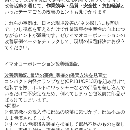
改善活動を通じて、
作業効率・品質・安全性・負担軽減
と
いったテーマごとの改善のヒントも見つかります。
これらの事例は、日々の現場改善の“ネタ探し”にも有効
で、少し視点を変えるだけで作業環境や生産性の向上につ
ながるヒントが満載です。ぜひイマオコーポレーションの
改善事例ページをチェックして、現場の課題解決にお役立
てください。
イマオコーポレーション改善活動記
改善活動記_最近の事例_製品の保管方法を見直す
コンパクト内径クランプなど(CP131/CP132)を組み付けて
包装する際、ボルトにワッシャーなどの部品を差し込んで
いるだけで不安定なため、倒れてしまうと包装前に部品が
ばらけてしまいます。
<問題>
▷包装機への投入時に部品の脱落に気づかず、部品不足の
まま包装されてしまう。
▷すべての包装済み製品を検品して部品不足のものを探し