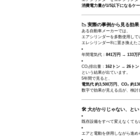
消費電力量が1/5以下になるケ
📉 実際の事例から見る効果
ある自動車メーカーでは、
エアシリンダーを多数使用して
エレシリンダー®に置き換えた
年間電気代：
841万円 → 133万
CO₂排出量：
162トン → 26トン
という結果が出ています。
5年間で見ると、
電気代 約3,500万円、CO₂ 約1
数字で効果が見える点が、検討
🛠 大がかりじゃない、と
既存設備をすべて変えなくても
エアと電動を併用しながら進め