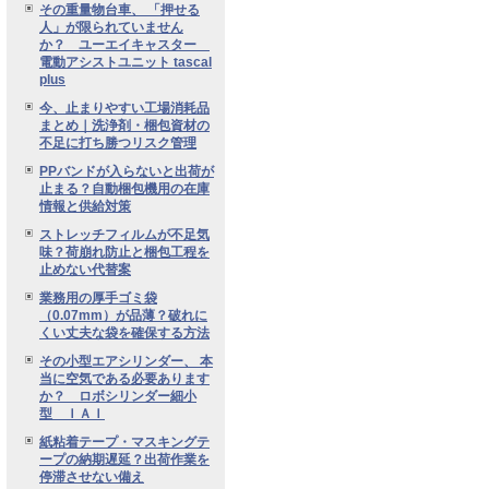
その重量物台車、 「押せる
人」が限られていません
か？ ユーエイキャスター
電動アシストユニット tascal
plus
今、止まりやすい工場消耗品
まとめ｜洗浄剤・梱包資材の
不足に打ち勝つリスク管理
PPバンドが入らないと出荷が
止まる？自動梱包機用の在庫
情報と供給対策
ストレッチフィルムが不足気
味？荷崩れ防止と梱包工程を
止めない代替案
業務用の厚手ゴミ袋
（0.07mm）が品薄？破れに
くい丈夫な袋を確保する方法
その小型エアシリンダー、 本
当に空気である必要あります
か？ ロボシリンダー細小
型 ＩＡＩ
紙粘着テープ・マスキングテ
ープの納期遅延？出荷作業を
停滞させない備え