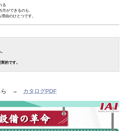
れる
め方ができるのも、
る理由のひとつです。
る。
現実的です。
ちら →
カタログPDF