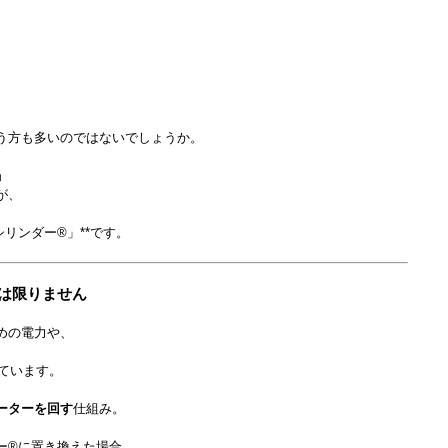
う方も多いのではないでしょうか。
」
が、
シリンダー®」**です。
とは限りません
めの電力や、
えています。
ーターを回す
仕組み。
ー®に置き換えた場合、