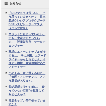
お知らせ
「DS2マスクは苦しい。」そ
う思っていませんか？ 日本
製紙クレシアプロテクガード
DS2レスピレーターマスク
（バルブ付き）
ロボットは止まっていない。
でも、生産は止まってい
る。 近藤製作所 ツールチ
ェンジャー
夏場にエアーのトラブルが増
える…。 その原因、エアード
ライヤーかもしれません。オ
リオン機械 高温環境対応エ
アドライヤー
その工具、買い替える前に。
「修理・メンテナンス」とい
う選択があります。
収納場所を増やす前に、 "使
っていない空間"を見直して
みませんか？
電源タップ、何年使っていま
すか？