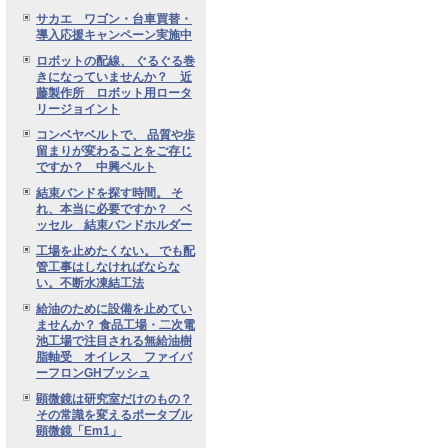
サカエ ワゴン・台車買替・
導入応援キャンペーン実施中
ロボットの配線、 ぐるぐる巻
きになっていませんか？ 近
藤製作所 ロボット用ロータ
リージョイント
コンベヤベルトで、 品質や歩
留まりが変わることをご存じ
ですか？ 中興ベルト
結束バンドを探す時間。 そ
れ、本当に必要ですか？ ベ
ッセル 結束バンドホルダー
工場を止めたくない。 でも配
管工事はしなければならな
い。不断水凍結工法
給油のために設備を止めてい
ませんか？ 食品工場・二次電
池工場で注目される無給油樹
脂軸受 オイレス ファイバ
ーフロンGHブッシュ
顕微鏡は研究室だけのもの？
その常識を変えるポータブル
顕微鏡「Em1」