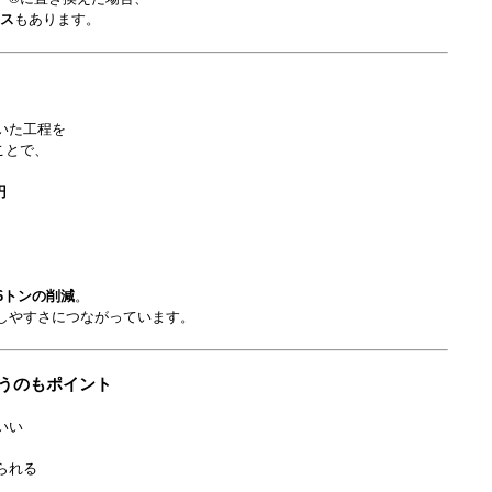
ース
もあります。
いた工程を
ことで、
円
36トンの削減
。
しやすさにつながっています。
いうのもポイント
いい
られる