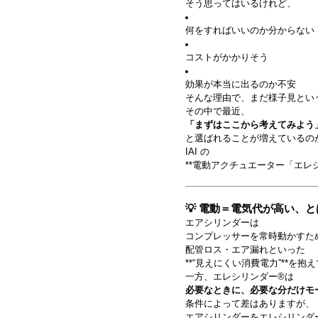
そう思ってはいるけれど、
何をすればいいのか分からない
コストがかかりそう
効果が本当に出るのか不安
そんな理由で、まだ様子見とい
その中で最近、
「まずはここから考えてみよう
と選ばれることが増えているの
IAI
の
**電動アクチュエーター「エレ
💡 電動＝電気代が高い、
エアシリンダーは
コンプレッサーを常時動かすた
配管ロス・エア漏れといった
**“見えにくい消費電力”**を抱
一方、エレシリンダー®は
必要なときに、必要な分だけモ
条件によって差はありますが、
エアシリンダーをエレシリンダ