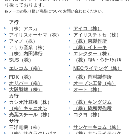
り扱っております。
各メーカの取り扱い商品について
お問い合わせ
ください。
ア行
（株）アスカ
アイコ（株）
アイリスオーヤマ（株）
アイリスチトセ（株）
アマノ（株）
（株）東製作所
アリガ産業（株）
（株）イトーキ
（株）内田洋行
エレクター（株）
SUS（株）
（株）ｴﾙﾑ・ｲﾝﾀｰﾅｼｮﾅﾙ
エレコム（株）
NECライテング（株）
FDK（株）
（株）岡村製作所
オリバー（株）
オープン工業（株）
大阪製罐（株）
オート（株）
カ行
カシオ計算機（株）
（株）キングジム
（株）キャニオン
（株）協和製作所
光葉スチール（株）
コクヨ（株）
サ行
三洋電機（株）
サンケーキコム（株）
（株）サクラクレパス
（株）サンライテック