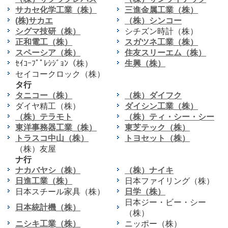
サカセ化学工業（株）
三進金属工業（株）
(株)サカエ
（株）シンコー
シグマ技研（株）
シチズン時計（株）
正和電工（株）
スガツネ工業（株）
スペーシア（株）
住友スリーエム（株）
ｾｲｺｰﾌﾟﾟﾚｼｼﾞｮﾝ（株）
生興（株）
セイコークロック（株）
タ行
タニコー（株）
（株）ダイフク
ダイヤ精工（株）
ダイシン工業（株）
（株）テラモト
（株）ティ・シー・シー
東洋事務器工業（株）
東芝テック（株）
トラスコ中山（株）
トヨセット（株）
（株）友屋
ナ行
ナカバヤシ（株）
（株）ナイキ
日進工業（株）
日本ファイリング（株）
日本スチール家具（株）
日学（株）
日本ジー・ビー・シー
日本統計機（株）
（株）
ニシキ工業（株）
ニッポー（株）