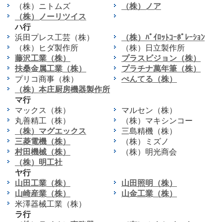
（株）ニトムズ
（株）ノア
（株）ノーリツイス
ハ行
浜田プレス工芸（株）
（株）ﾊﾟｲﾛｯﾄｺｰﾎﾟﾚｰｼｮﾝ
（株）ヒダ製作所
（株）日立製作所
藤沢工業（株）
プラスビジョン（株）
扶桑金属工業（株）
プラチナ萬年筆（株）
プリコ商事（株）
ぺんてる（株）
（株）本庄厨房機器製作所
マ行
マックス（株）
マルセン（株）
丸善精工（株）
（株）マキシンコー
（株）マグエックス
三島精機（株）
三菱電機（株）
（株）ミズノ
村田機械（株）
（株）明光商会
（株）明工社
ヤ行
山田工業（株）
山田照明（株）
山崎産業（株）
山金工業（株）
米澤器械工業（株）
ラ行