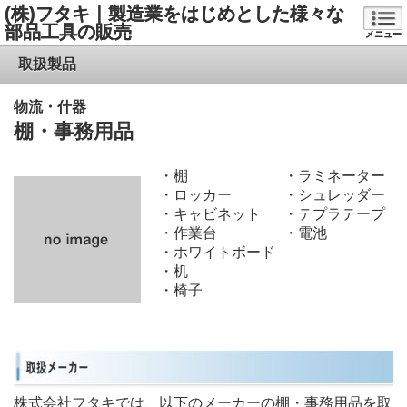
(株)フタキ｜製造業をはじめとした様々な
部品工具の販売
メニュー
取扱製品
物流・什器
棚・事務用品
・棚
・ラミネーター
・ロッカー
・シュレッダー
・キャビネット
・テプラテープ
・作業台
・電池
・ホワイトボード
・机
・椅子
株式会社フタキでは、以下のメーカーの棚・事務用品を取